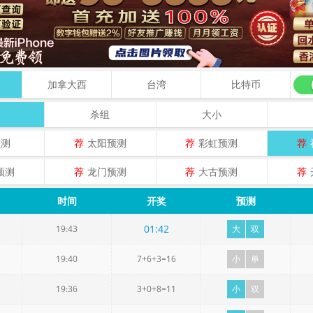
加拿大西
台湾
比特币
杀组
大小
预测
荐
太阳预测
荐
彩虹预测
荐
预测
荐
龙门预测
荐
大古预测
荐
时间
开奖
预测
01
:
42
19:43
大
双
19:40
7+6+3=16
小
单
19:36
3+0+8=11
小
双