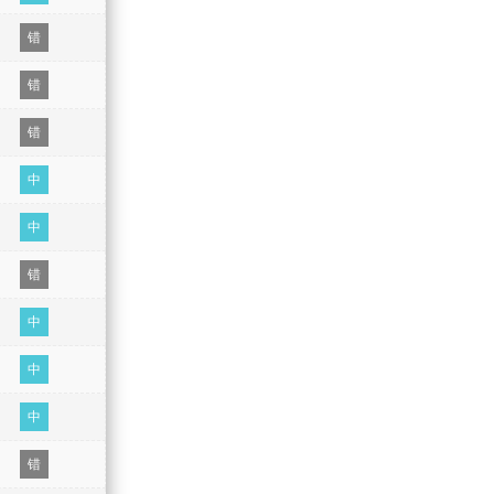
错
错
错
中
中
错
中
中
中
错