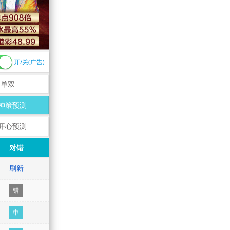
开/关(广告)
单双
神策预测
开心预测
对错
刷新
错
中